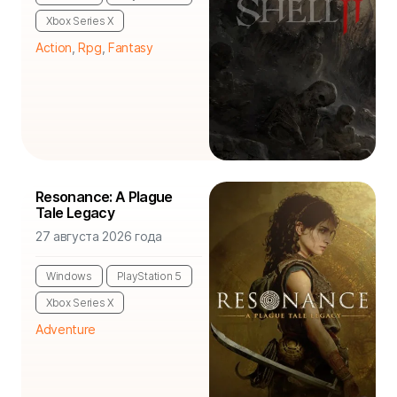
Xbox Series X
Action
,
Rpg
,
Fantasy
Resonance: A Plague
Tale Legacy
27 августа 2026 года
Windows
PlayStation 5
Xbox Series X
Adventure