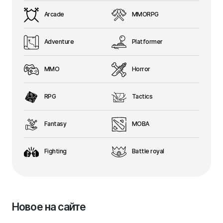
Arcade
MMORPG
Adventure
Platformer
MMO
Horror
RPG
Tactics
Fantasy
MOBA
Fighting
Battle royal
Новое на сайте