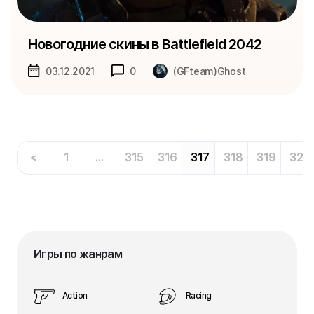
Новогодние скины в Battlefield 2042
03.12.2021
0
(GFteam)Ghost
<
1
…
315
316
317
318
319
320
Игры по жанрам
Action
Racing