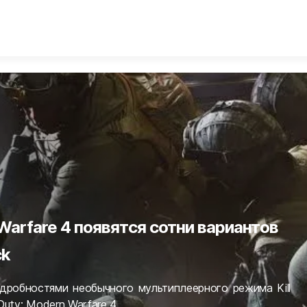
ится механика экстракшен-шутера
ся свежими новостями про Far Cry 7.