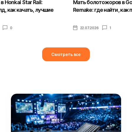
в Honkai Star Rail:
Мать болотожоров в Got
д, как качать, лучшие
Remake: где найти, как
0
22.07.2026
1
Смотреть все