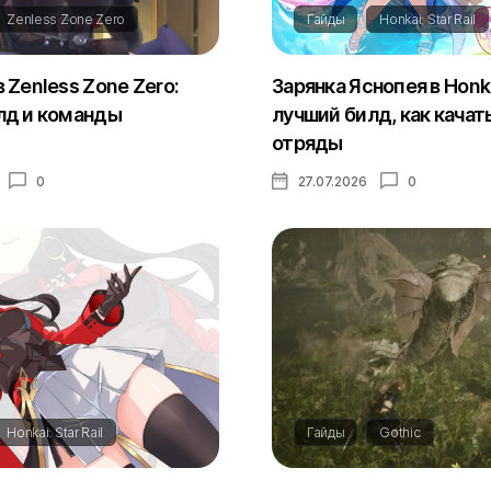
Zenless Zone Zero
Гайды
Honkai: Star Rail
 Zenless Zone Zero:
Зарянка Яснопея в Honkai
лд и команды
лучший билд, как качат
отряды
0
27.07.2026
0
Honkai: Star Rail
Гайды
Gothic