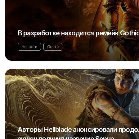
В разработке находится ремейк Gothic
Новости
Gothic
Авторы Hellblade анонсировали прод
экшен получил название Senua