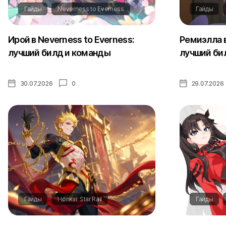
Гайды
Neverness to Everness
Гайды
Ирой в Neverness to Everness:
Ремиэлла в
лучший билд и команды
лучший би
30.07.2026
0
29.07.2026
Гайды
Honkai: Star Rail
Гайды