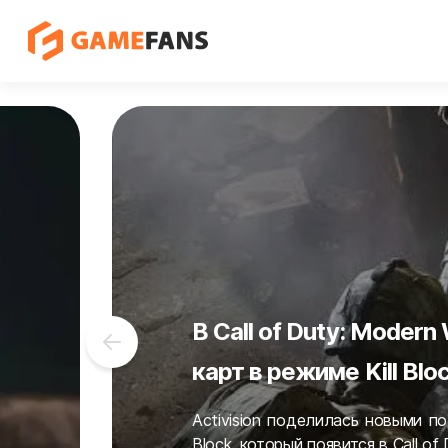
В Far Cry 7 появ
Инсайдер RogueTx поделил