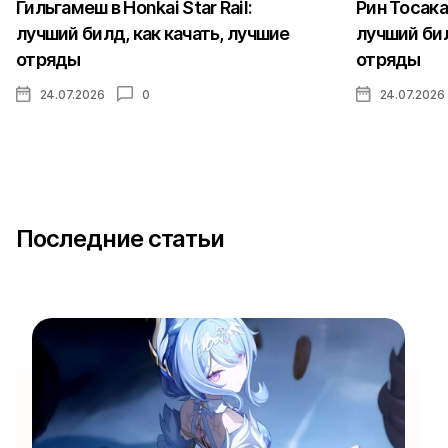
Гильгамеш в Honkai Star Rail:
Рин Тосака 
лучший билд, как качать, лучшие
лучший бил
отряды
отряды
24.07.2026
0
24.07.2026
Последние статьи