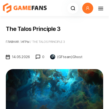
The Talos Principle 3
ГЛАВНАЯ
/
ИГРЫ
/
THE TALOS PRINCIPLE 3
14.05.2026
0
(GFteam)Ghost