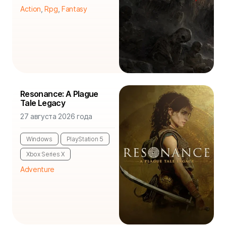
Action
,
Rpg
,
Fantasy
Resonance: A Plague
Tale Legacy
27 августа 2026 года
Windows
PlayStation 5
Xbox Series X
Adventure