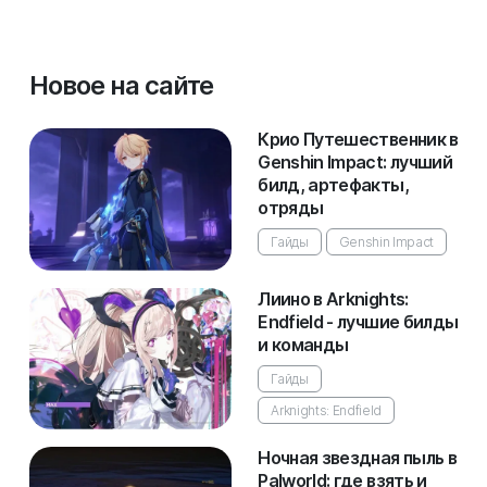
Новое на сайте
Крио Путешественник в
Genshin Impact: лучший
билд, артефакты,
отряды
Гайды
Genshin Impact
Лиино в Arknights:
Endfield - лучшие билды
и команды
Гайды
Arknights: Endfield
Ночная звездная пыль в
Palworld: где взять и