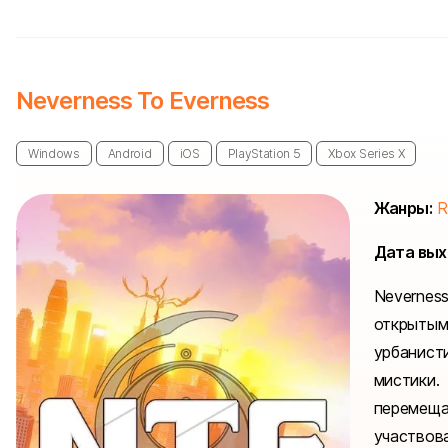
Neverness To Everness
Windows
Android
iOS
PlayStation 5
Xbox Series X
Жанры:
R
Дата вых
Neverne
открыты
урбанис
мистики.
перемещ
участвов