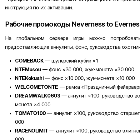
инструкция по их активации.
Рабочие промокоды Neverness to Everness
На глобальном сервере игры можно попробовать
предоставляющие аннулиты, фонс, руководства охотник
COMEBACK
— шулерский кубик ×1
NTEMusou
— фонс ×30 000, жук-монета ×30 000
NTEKokushi
— фонс ×10 000, жук-монета ×10 000
WELCOMETONTE
— рамка «Праздничный фейерверк
DREAMWALK0603
— аннулит ×100, руководство во
монета ×4 000
TOMATO100
— аннулит ×100, руководство старшег
000
RACENOLIMIT
— аннулит ×100, руководство элитног
000