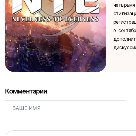
четырьм
стилиза
регистра
в сентяб
дополни
дискуссио
Комментарии