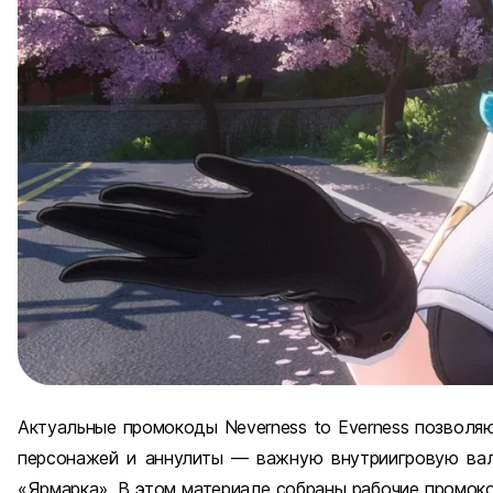
Актуальные промокоды Neverness to Everness позволя
персонажей и аннулиты — важную внутриигровую вал
«Ярмарка». В этом материале собраны рабочие промокод