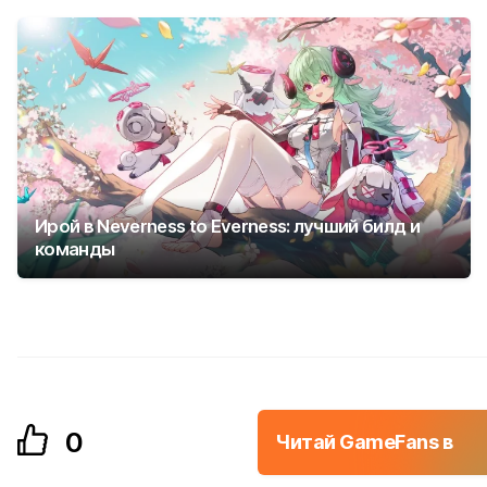
Ирой в Neverness to Everness: лучший билд и
команды
0
Читай GameFans в