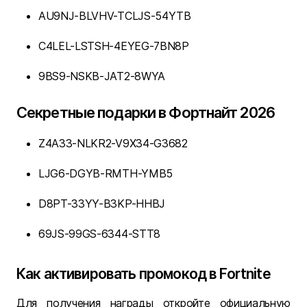
AU9NJ-BLVHV-TCLJS-54YTB
C4LEL-LSTSH-4EYEG-7BN8P
9BS9-NSKB-JAT2-8WYA
Секретные подарки в Фортнайт 2026
Z4A33-NLKR2-V9X34-G3682
LJG6-DGYB-RMTH-YMB5
D8PT-33YY-B3KP-HHBJ
69JS-99GS-6344-STT8
Как активировать промокод в Fortnite
Для получения награды откройте официальную