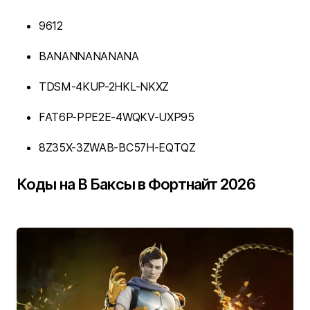
9612
BANANNANANANA
TDSM-4KUP-2HKL-NKXZ
FAT6P-PPE2E-4WQKV-UXP95
8Z35X-3ZWAB-BC57H-EQTQZ
Коды на В Баксы в Фортнайт 2026