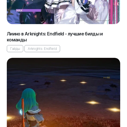
Лиино в Arknights: Endfield - лучшие билды и
команды
Гайды
Arknights: Endfield