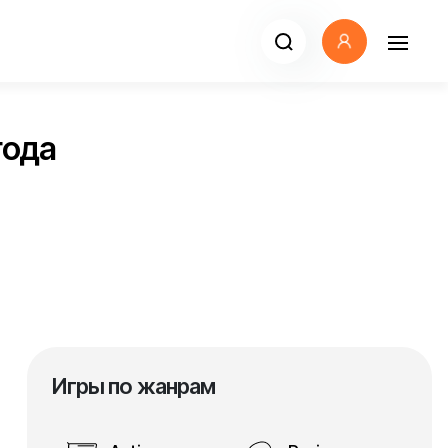
года
Игры по жанрам