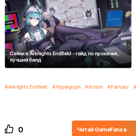
Сайхи в Arknights Endfield - гайд по прокачке,
лучший билд
Arknights Endfield
Hypergryph
Action
Fantasy
0
Читай GameFans в