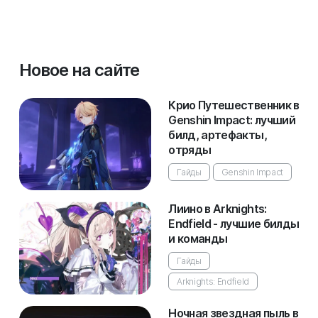
Новое на сайте
Крио Путешественник в
Genshin Impact: лучший
билд, артефакты,
отряды
Гайды
Genshin Impact
Лиино в Arknights:
Endfield - лучшие билды
и команды
Гайды
Arknights: Endfield
Ночная звездная пыль в