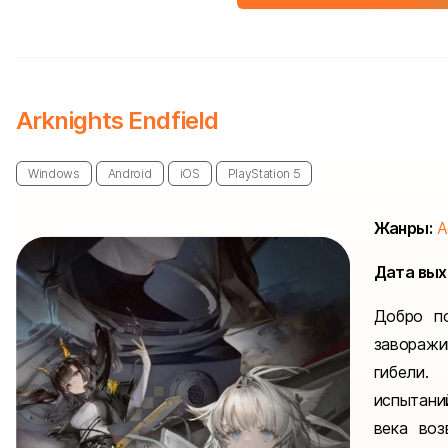
Arknights Endfield
Windows
Android
iOS
PlayStation 5
Жанры:
A
Дата вых
Добро п
заворажи
гибели.
испытани
века воз