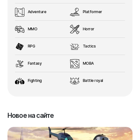
Adventure
Platformer
MMO
Horror
RPG
Tactics
Fantasy
MOBA
Fighting
Battle royal
Новое на сайте