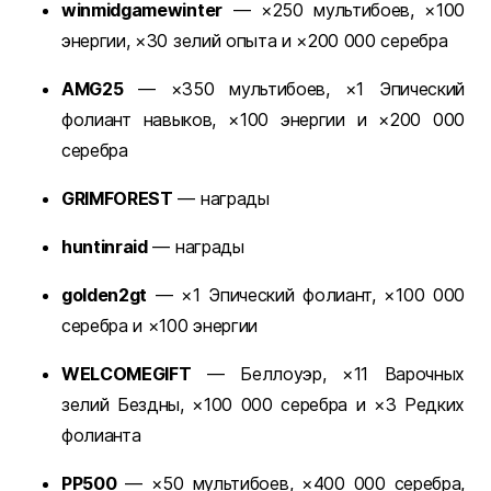
winmidgamewinter
— ×250 мультибоев, ×100
энергии, ×30 зелий опыта и ×200 000 серебра
AMG25
— ×350 мультибоев, ×1 Эпический
фолиант навыков, ×100 энергии и ×200 000
серебра
GRIMFOREST
— награды
huntinraid
— награды
golden2gt
— ×1 Эпический фолиант, ×100 000
серебра и ×100 энергии
WELCOMEGIFT
— Беллоуэр, ×11 Варочных
зелий Бездны, ×100 000 серебра и ×3 Редких
фолианта
PP500
— ×50 мультибоев, ×400 000 серебра,