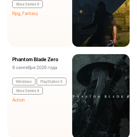
Xbox Series X
Rpg
,
Fantasy
Phantom Blade Zero
9 сентября 2026 года
Windows
PlayStation 5
Xbox Series X
Action