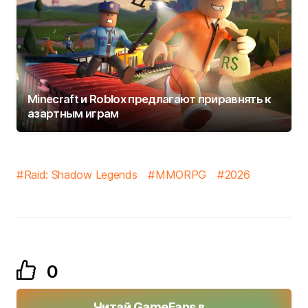
Minecraft и Roblox предлагают приравнять к
азартным играм
Raid: Shadow Legends
MMORPG
2026
0
Читай GameFans в