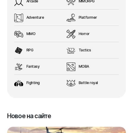
Arcade
MMORPG
Adventure
Platformer
MMO
Horror
RPG
Tactics
Fantasy
MOBA
Fighting
Battle royal
Новое на сайте