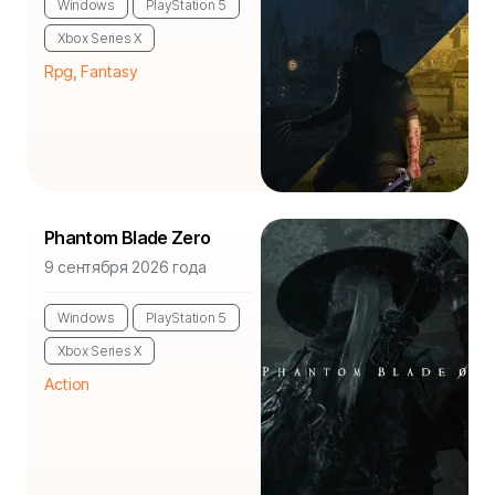
Windows
PlayStation 5
Xbox Series X
Rpg
,
Fantasy
Phantom Blade Zero
9 сентября 2026 года
Windows
PlayStation 5
Xbox Series X
Action