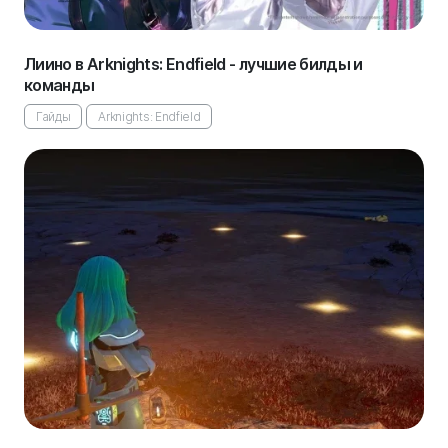
Лиино в Arknights: Endfield - лучшие билды и
команды
Гайды
Arknights: Endfield