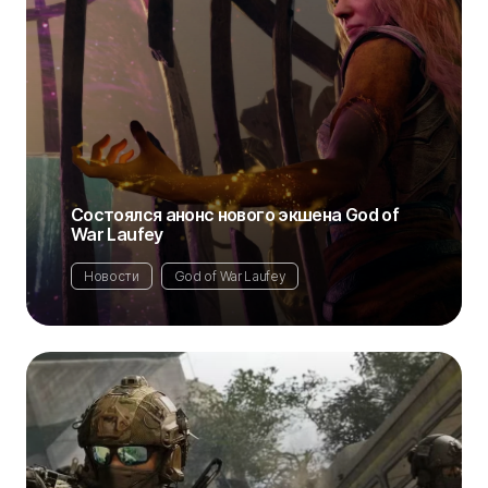
Состоялся анонс нового экшена God of
War Laufey
Новости
God of War Laufey