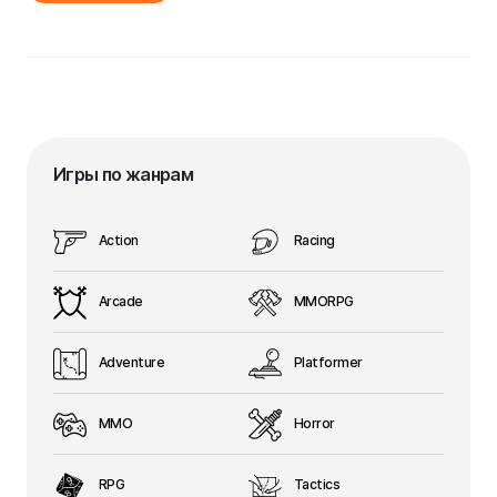
Игры по жанрам
Action
Racing
Arcade
MMORPG
Adventure
Platformer
MMO
Horror
RPG
Tactics