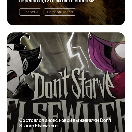
перепроходить битвы с боссами
Новости
Crimson Desert
Состоялся анонс новой выживалки Don't
Starve Elsewhere