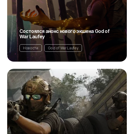
Состоялся анонс нового экшена God of
War Laufey
Новости
God of War Laufey