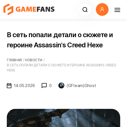
В сеть попали детали о сюжете и
героине Assassin's Creed Hexe
ГЛАВНАЯ
/
НОВОСТИ
/
В СЕТЬ ПОПАЛИ ДЕТАЛИ О СЮЖЕТЕ И ГЕРОИНЕ ASSASSIN'S CREED
HEXE
14.05.2026
0
(GFteam)Ghost