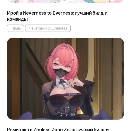
Ирой в Neverness to Everness: лучший билд и
команды
Гайды
Neverness to Everness
Ремиэлла в Zenless Zone Zero: лучший билд и