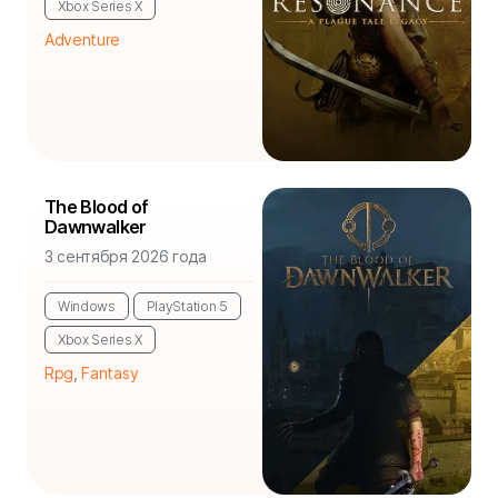
Xbox Series X
Adventure
The Blood of
Dawnwalker
3 сентября 2026 года
Windows
PlayStation 5
Xbox Series X
Rpg
,
Fantasy