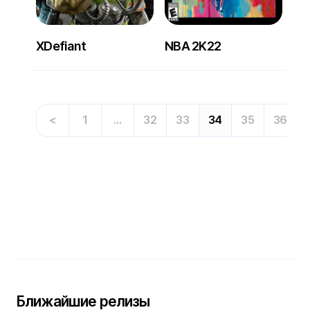
XDefiant
NBA 2K22
<
1
…
32
33
34
35
36
Ближайшие релизы