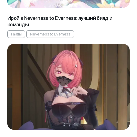
Ирой в Neverness to Everness: лучший билд и
команды
Гайды
Neverness to Everness