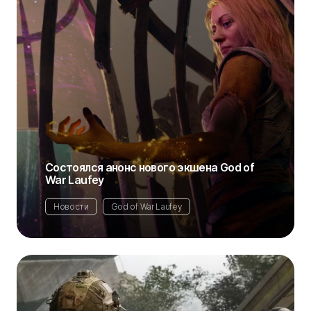
Состоялся анонс нового экшена God of
War Laufey
Новости
God of War Laufey