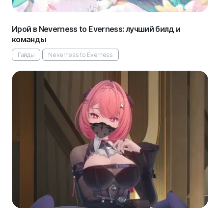
Ирой в Neverness to Everness: лучший билд и
команды
Гайды
Neverness to Everness