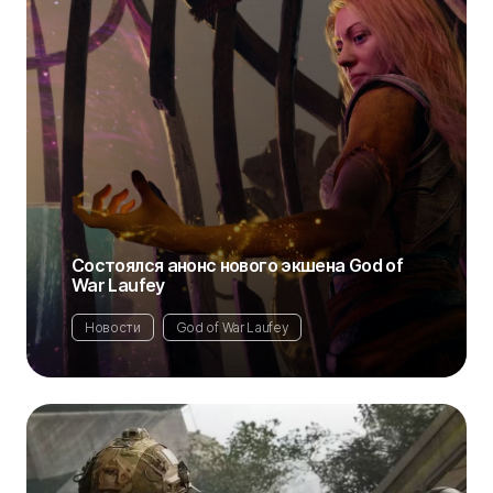
Состоялся анонс нового экшена God of
War Laufey
Новости
God of War Laufey