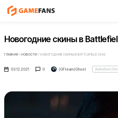
Новогодние скины в Battlefie
ГЛАВНАЯ
/
НОВОСТИ
/
НОВОГОДНИЕ СКИНЫ В BATTLEFIELD 2042
03.12.2021
0
(GFteam)Ghost
Battlefield 204