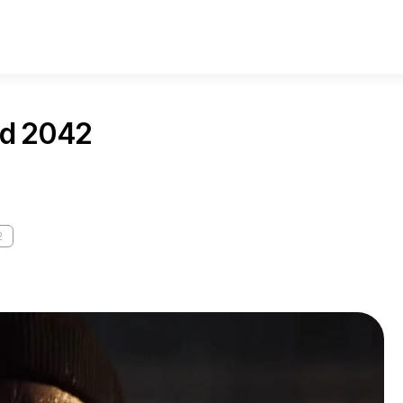
ld 2042
2