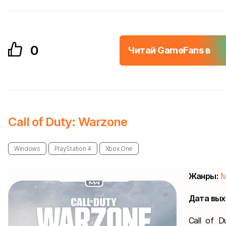
0
Читай GameFans в
Call of Duty: Warzone
Windows
PlayStation 4
Xbox One
Жанры:
Дата вых
Call of 