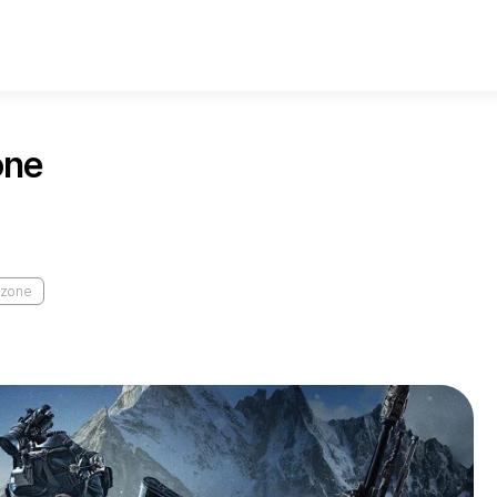
one
arzone