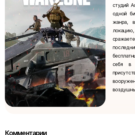
студий Ac
одной би
жанра, 
локацию
сражает
последни
бесплатн
себя в
присутст
вооруже
воздушный)
Комментарии