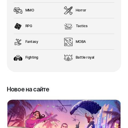
MMO
Horror
RPG
Tactics
Fantasy
MOBA
Fighting
Battle royal
Новое на сайте