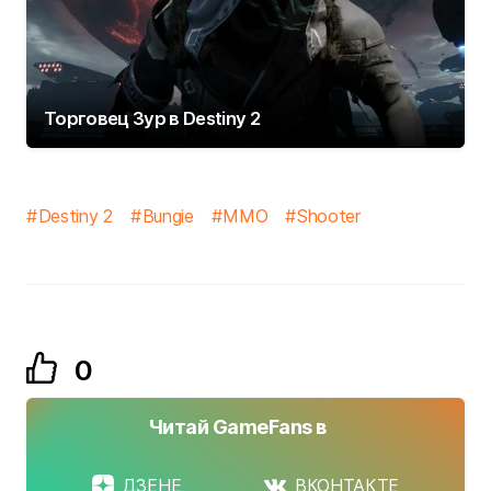
Торговец Зур в Destiny 2
Destiny 2
Bungie
MMO
Shooter
0
Читай GameFans в
ДЗЕНЕ
ВКОНТАКТЕ