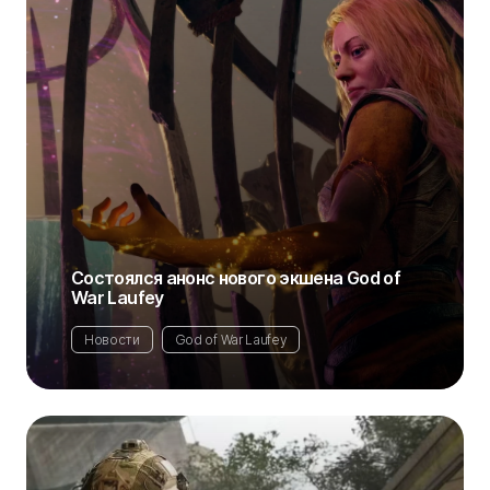
Состоялся анонс нового экшена God of
War Laufey
Новости
God of War Laufey