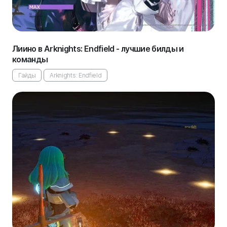
Лиино в Arknights: Endfield - лучшие билды и
команды
Гайды
Arknights: Endfield