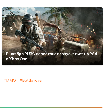
В ноябре PUBG перестанет запускаться на PS4
и Xbox One
MMO
Battle royal