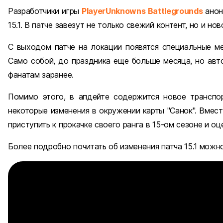
Разработчики игры
PlayerUnknowns Battlegrounds
анон
15.1. В патче завезут не только свежий контент, но и н
С выходом патче на локации появятся специальные м
Само собой, до праздника еще больше месяца, но авт
фанатам заранее.
Помимо этого, в апдейте содержится новое транспо
некоторые изменения в окружении карты "Санок". Вмес
приступить к прокачке своего ранга в 15-ом сезоне и о
Более подробно почитать об изменения патча 15.1 можно