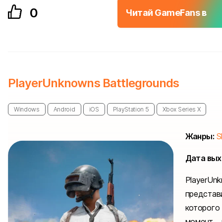
0
Читай GameFans в
PlayerUnknowns Battlegrounds
Windows
Android
iOS
PlayStation 5
Xbox Series X
Жанры:
S
Дата вых
PlayerUn
представ
которог
момент 