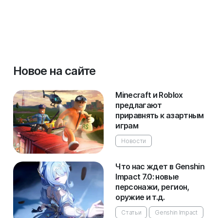
Новое на сайте
Minecraft и Roblox
предлагают
приравнять к азартным
играм
Новости
Что нас ждет в Genshin
Impact 7.0: новые
персонажи, регион,
оружие и т.д.
Статьи
Genshin Impact