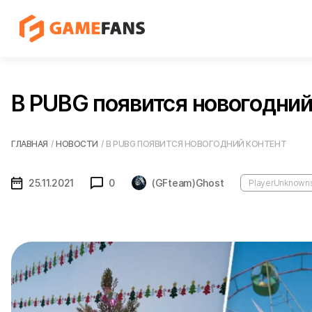
В PUBG появится новогодний
ГЛАВНАЯ
/
НОВОСТИ
/
В PUBG ПОЯВИТСЯ НОВОГОДНИЙ КОНТЕНТ
25.11.2021
0
(GFteam)Ghost
PlayerUnknowns