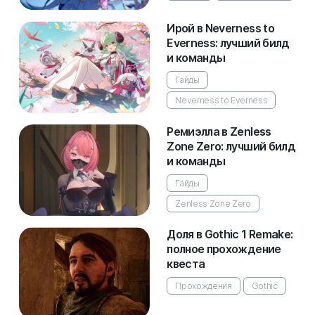
Ирой в Neverness to
Everness: лучший билд
и команды
Гайды
Neverness to Everness
Ремиэлла в Zenless
Zone Zero: лучший билд
и команды
Гайды
Zenless Zone Zero
Доля в Gothic 1 Remake:
полное прохождение
квеста
Прохождения
Gothic