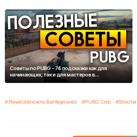
Советы по PUBG - 74 подсказки как для
начинающих, так и для мастеров в
PlayerUnknown's Battlegrounds
PlayerUnknowns Battlegrounds
PUBG Corp
Shooter