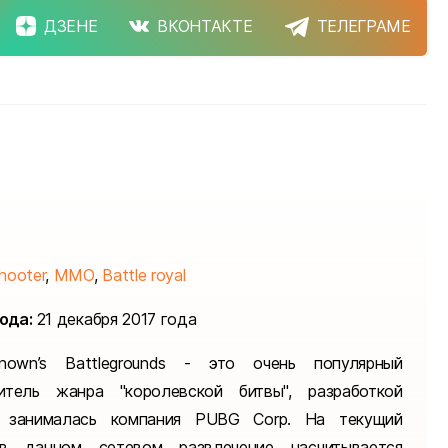
ДЗЕНЕ
ВКОНТАКТЕ
ТЕЛЕГРАМЕ
hooter
,
MMO
,
Battle royal
ода:
21 декабря 2017 года
known’s Battlegrounds - это очень популярный
итель жанра "королевской битвы", разработкой
о занималась компания PUBG Corp. На текущий
в данном сетевом развлечение насчитывается