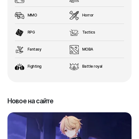
MMO
Horror
RPG
Tactics
Fantasy
MOBA
Fighting
Battle royal
Новое на сайте