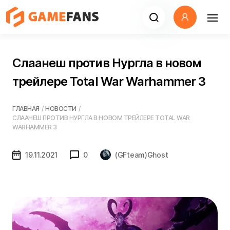
Слаанеш против Нургла в новом
трейлере Total War Warhammer 3
ГЛАВНАЯ
/
НОВОСТИ
/
СЛААНЕШ ПРОТИВ НУРГЛА В НОВОМ ТРЕЙЛЕРЕ TOTAL WAR
WARHAMMER 3
19.11.2021
0
(GFteam)Ghost