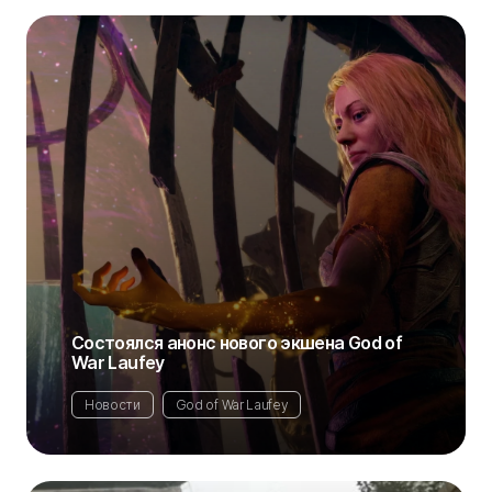
Состоялся анонс нового экшена God of
War Laufey
Новости
God of War Laufey