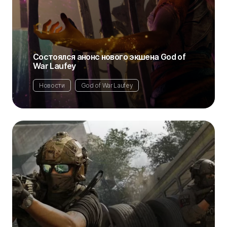
Состоялся анонс нового экшена God of
War Laufey
Новости
God of War Laufey