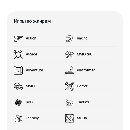
Игры по жанрам
Action
Racing
Arcade
MMORPG
Adventure
Platformer
MMO
Horror
RPG
Tactics
Fantasy
MOBA