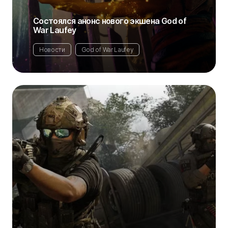
Состоялся анонс нового экшена God of
War Laufey
Новости
God of War Laufey