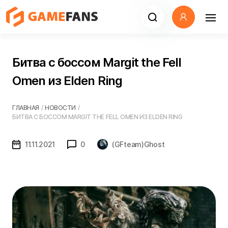
Битва с боссом Margit the Fell
Omen из Elden Ring
ГЛАВНАЯ
/
НОВОСТИ
/
БИТВА С БОССОМ MARGIT THE FELL OMEN ИЗ ELDEN RING
11.11.2021
0
(GFteam)Ghost