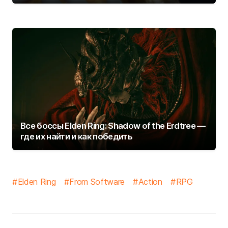
Все боссы Elden Ring: Shadow of the Erdtree —
где их найти и как победить
Elden Ring
From Software
Action
RPG