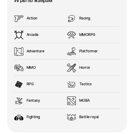
Игры по жанрам
Action
Racing
Arcade
MMORPG
Adventure
Platformer
MMO
Horror
RPG
Tactics
Fantasy
MOBA
Fighting
Battle royal