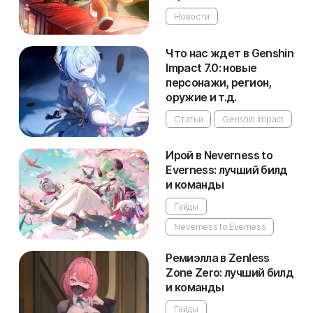
Новости
Что нас ждет в Genshin
Impact 7.0: новые
персонажи, регион,
оружие и т.д.
Статьи
Genshin Impact
Ирой в Neverness to
Everness: лучший билд
и команды
Гайды
Neverness to Everness
Ремиэлла в Zenless
Zone Zero: лучший билд
и команды
Гайды