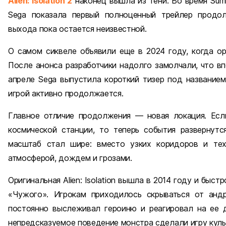
Alien: Isolation 2
наконец вышла из тени. Во время Summ
Sega показала первый полноценный трейлер продол
выхода пока остается неизвестной.
О самом сиквеле объявили еще в 2024 году, когда ориг
После анонса разработчики надолго замолчали, что в
апреле Sega выпустила короткий тизер под названием «
игрой активно продолжается.
Главное отличие продолжения — новая локация. Есл
космической станции, то теперь события развернутс
масштаб стал шире: вместо узких коридоров и тех
атмосферой, дождем и грозами.
Оригинальная Alien: Isolation вышла в 2014 году и быс
«Чужого». Игрокам приходилось скрываться от анд
постоянно выслеживал героиню и реагировал на ее 
непредсказуемое поведение монстра сделали игру куль