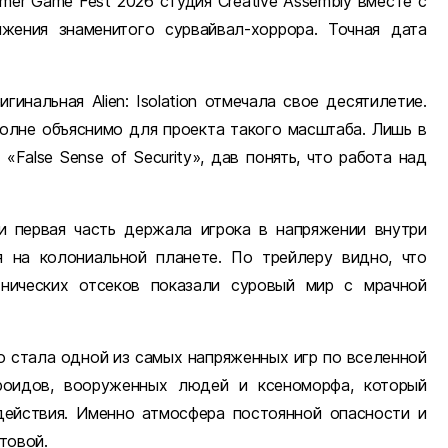
er Game Fest 2026 студия Creative Assembly вместе с
жения знаменитого сурвайвал-хоррора. Точная дата
инальная Alien: Isolation отмечала свое десятилетие.
полне объяснимо для проекта такого масштаба. Лишь в
False Sense of Security», дав понять, что работа над
и первая часть держала игрока в напряжении внутри
я на колониальной планете. По трейлеру видно, что
нических отсеков показали суровый мир с мрачной
тро стала одной из самых напряженных игр по вселенной
роидов, вооруженных людей и ксеноморфа, который
действия. Именно атмосфера постоянной опасности и
товой.