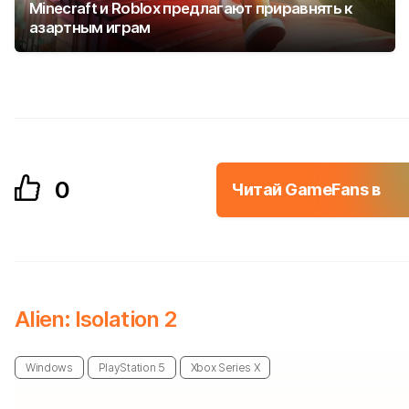
Minecraft и Roblox предлагают приравнять к
азартным играм
0
Читай GameFans в
Alien: Isolation 2
Windows
PlayStation 5
Xbox Series X