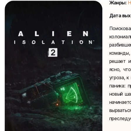
Жанры:
H
Дата вых
Поиско
колониа
разбивш
команды,
решает и
ясно, чт
угроза, к
паника: 
новый ша
начинае
вырвать
преследуе