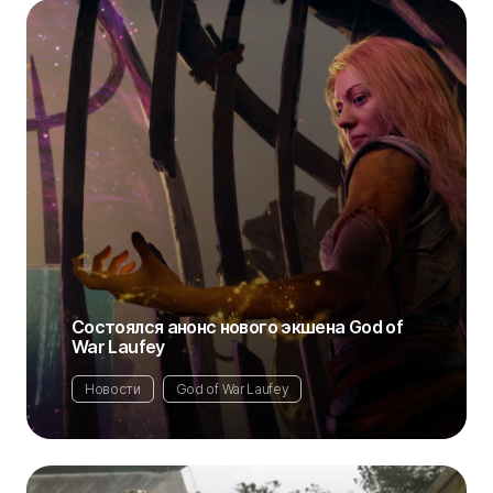
Состоялся анонс нового экшена God of
War Laufey
Новости
God of War Laufey