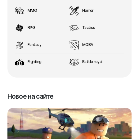
MMO
Horror
RPG
Tactics
Fantasy
MOBA
Fighting
Battle royal
Новое на сайте