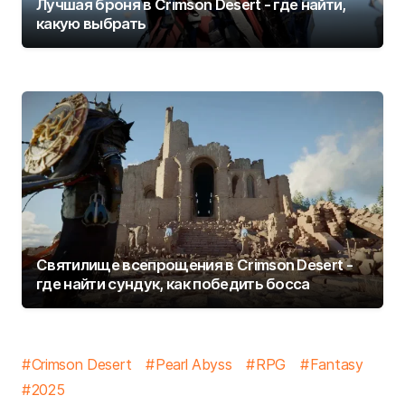
Лучшая броня в Crimson Desert - где найти,
какую выбрать
Святилище всепрощения в Crimson Desert -
где найти сундук, как победить босса
Crimson Desert
Pearl Abyss
RPG
Fantasy
2025