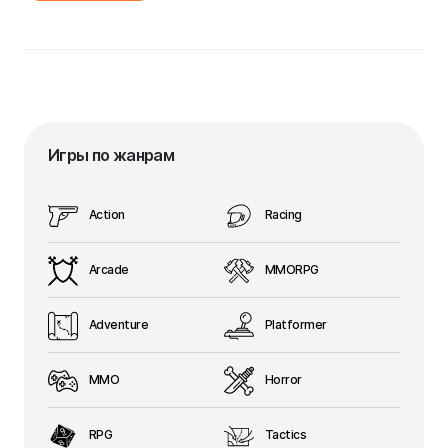
Игры по жанрам
Action
Racing
Arcade
MMORPG
Adventure
Platformer
MMO
Horror
RPG
Tactics