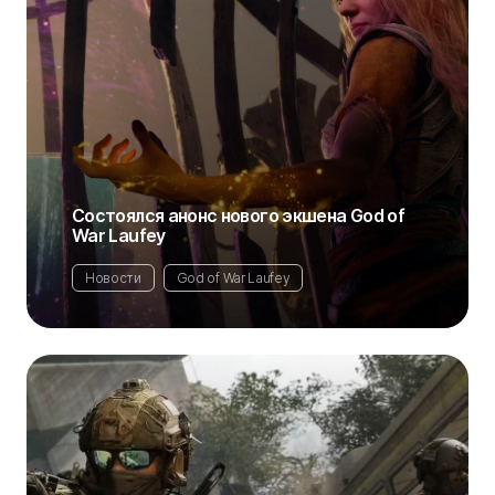
Состоялся анонс нового экшена God of
War Laufey
Новости
God of War Laufey