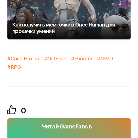
Как получить мем-очки в Once Human для
прокачки умений
Once Human
NetEase
Shooter
MMO
RPG
0
Читай GameFans в