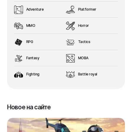
Adventure
Platformer
MMO
Horror
RPG
Tactics
Fantasy
MOBA
Fighting
Battle royal
Новое на сайте