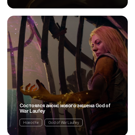
Состоялся анонс нового экшена God of
War Laufey
Новости
God of War Laufey