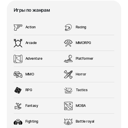
Игры по жанрам
Action
Racing
Arcade
MMORPG
Adventure
Platformer
MMO
Horror
RPG
Tactics
Fantasy
MOBA
Fighting
Battle royal