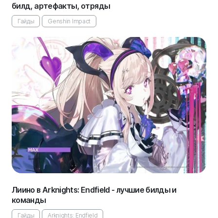
билд, артефакты, отряды
Гайды
Genshin Impact
Лиино в Arknights: Endfield - лучшие билды и
команды
Гайды
Arknights: Endfield