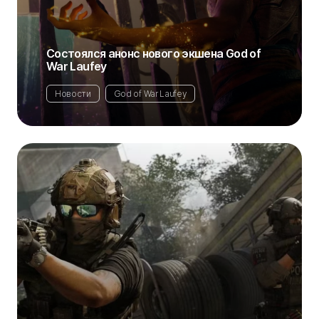
Состоялся анонс нового экшена God of
War Laufey
Новости
God of War Laufey