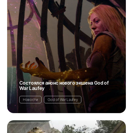
Состоялся анонс нового экшена God of
War Laufey
Новости
God of War Laufey