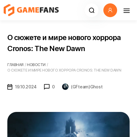
О сюжете и мире нового хоррора
Cronos: The New Dawn
ГЛАВНАЯ
/
НОВОСТИ
/
О СЮЖЕТЕ И МИРЕ НОВОГО ХОРРОРА CRONOS: THE NEW DAWN
19.10.2024
0
(GFteam)Ghost