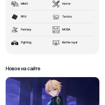
MMO
Horror
RPG
Tactics
Fantasy
MOBA
Fighting
Battle royal
Новое на сайте