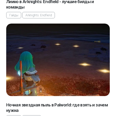
Лиино в Arknights: Endfield - лучшие билды и
команды
Гайды
Arknights: Endfield
Ночная звездная пыль в Palworld: где взять и зачем
нужна