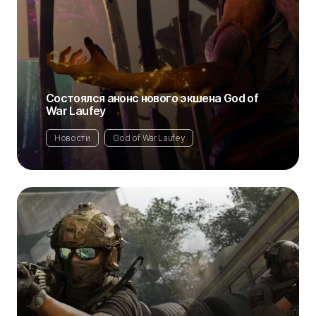
Состоялся анонс нового экшена God of
War Laufey
Новости
God of War Laufey