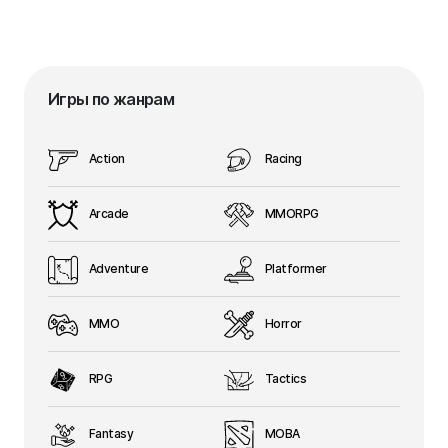
Игры по жанрам
Action
Racing
Arcade
MMORPG
Adventure
Platformer
MMO
Horror
RPG
Tactics
Fantasy
MOBA