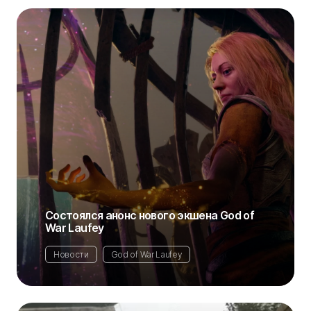
Состоялся анонс нового экшена God of
War Laufey
Новости
God of War Laufey