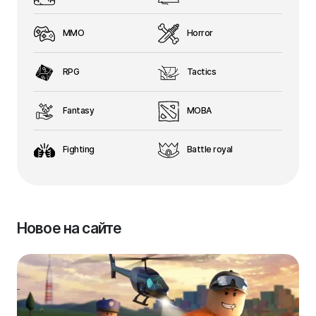
MMO
Horror
RPG
Tactics
Fantasy
MOBA
Fighting
Battle royal
Новое на сайте