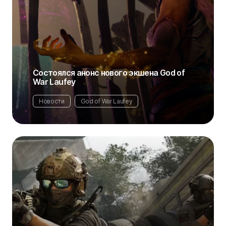
Состоялся анонс нового экшена God of
War Laufey
Новости
God of War Laufey