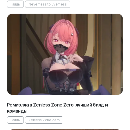
Гайды
Neverness to Everness
Ремиэлла в Zenless Zone Zero: лучший билд и
команды
Гайды
Zenless Zone Zero