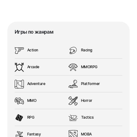
Игры по жанрам
Action
Racing
Arcade
MMORPG
Adventure
Platformer
MMO
Horror
RPG
Tactics
Fantasy
MOBA