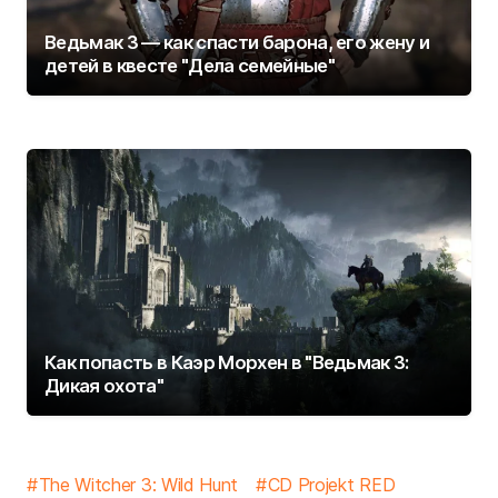
Ведьмак 3 — как спасти барона, его жену и
детей в квесте "Дела семейные"
Как попасть в Каэр Морхен в "Ведьмак 3:
Дикая охота"
The Witcher 3: Wild Hunt
CD Projekt RED