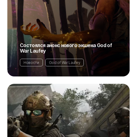
Состоялся анонс нового экшена God of
War Laufey
Новости
God of War Laufey