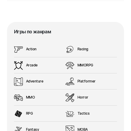
Игры по жанрам
Action
Racing
Arcade
MMORPG
Adventure
Platformer
MMO
Horror
RPG
Tactics
Fantasy
MOBA