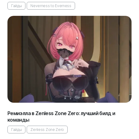
Гайды
Neverness to Everness
Ремиэлла в Zenless Zone Zero: лучший билд и
команды
Гайды
Zenless Zone Zero