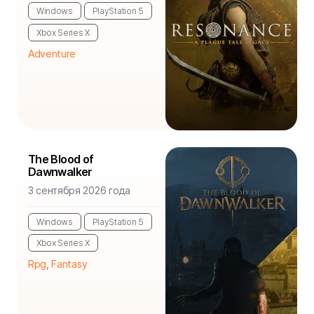
Windows
PlayStation 5
Xbox Series X
Adventure
The Blood of
Dawnwalker
3 сентября 2026 года
Windows
PlayStation 5
Xbox Series X
Rpg
,
Fantasy