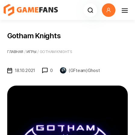
Gotham Knights
ГЛАВНАЯ
/
ИГРЫ
/
GOTHAM KNIGHTS
18.10.2021
0
(GFteam)Ghost