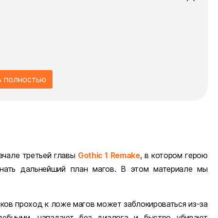
ь полностью
ачале третьей главы
Gothic 1 Remake
, в котором герою
нать дальнейший план магов. В этом материале мы
оков проход к ложе магов может заблокироваться из-за
ждебными, нападают без диалога и быстро убивают