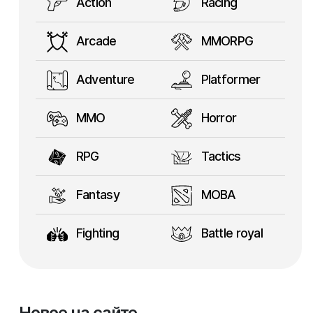
Action
Racing
Arcade
MMORPG
Adventure
Platformer
MMO
Horror
RPG
Tactics
Fantasy
MOBA
Fighting
Battle royal
Новое на сайте