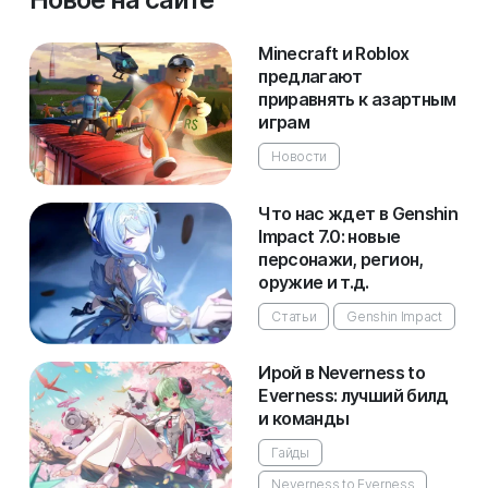
Minecraft и Roblox
предлагают
приравнять к азартным
играм
Новости
Что нас ждет в Genshin
Impact 7.0: новые
персонажи, регион,
оружие и т.д.
Статьи
Genshin Impact
Ирой в Neverness to
Everness: лучший билд
и команды
Гайды
Neverness to Everness