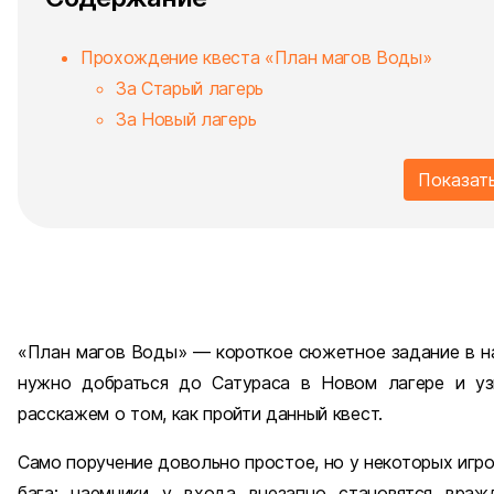
Прохождение квеста «План магов Воды»
За Старый лагерь
За Новый лагерь
Показат
«План магов Воды» — короткое сюжетное задание в н
нужно добраться до Сатураса в Новом лагере и уз
расскажем о том, как пройти данный квест.
Само поручение довольно простое, но у некоторых игр
бага: наемники у входа внезапно становятся вра