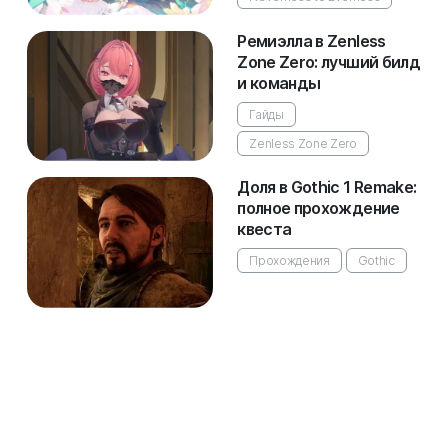
Ремиэлла в Zenless
Zone Zero: лучший билд
и команды
Гайды
Zenless Zone Zero
Доля в Gothic 1 Remake:
полное прохождение
квеста
Прохождения
Gothic