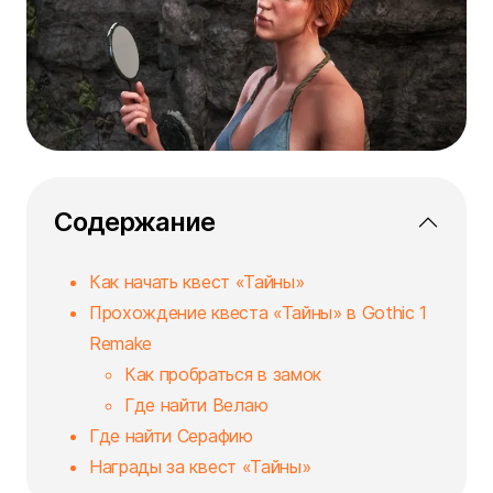
Содержание
Как начать квест «Тайны»
Прохождение квеста «Тайны» в Gothic 1
Remake
Как пробраться в замок
Где найти Велаю
Где найти Серафию
Награды за квест «Тайны»