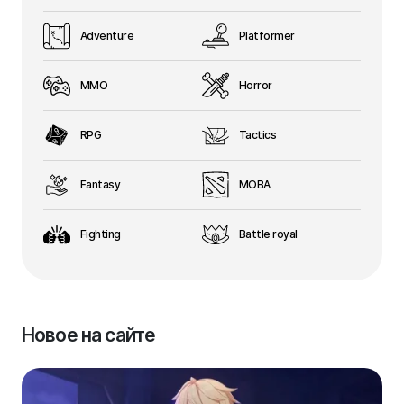
Adventure
Platformer
MMO
Horror
RPG
Tactics
Fantasy
MOBA
Fighting
Battle royal
Новое на сайте