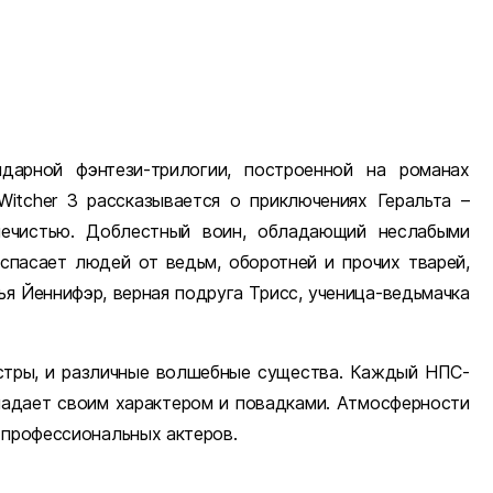
дарной фэнтези-трилогии, построенной на романах
Witcher 3 рассказывается о приключениях Геральта –
нечистью. Доблестный воин, обладающий неслабыми
спасает людей от ведьм, оборотней и прочих тварей,
ья Йеннифэр, верная подруга Трисс, ученица-ведьмачка
нстры, и различные волшебные существа. Каждый НПС-
ладает своим характером и повадками. Атмосферности
 профессиональных актеров.