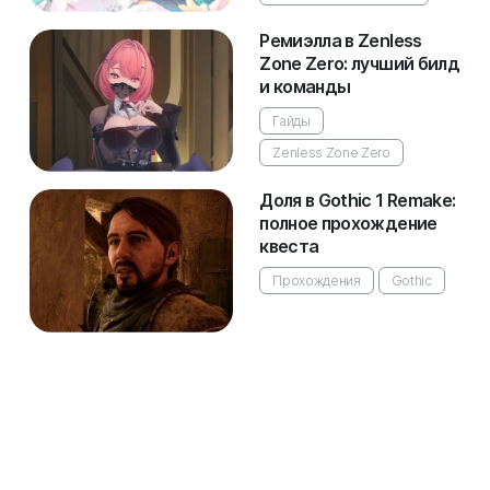
Ремиэлла в Zenless
Zone Zero: лучший билд
и команды
Гайды
Zenless Zone Zero
Доля в Gothic 1 Remake:
полное прохождение
квеста
Прохождения
Gothic