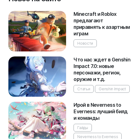
Minecraft и Roblox
предлагают
приравнять к азартным
играм
Новости
Что нас ждет в Genshin
Impact 7.0: новые
персонажи, регион,
оружие и т.д.
Статьи
Genshin Impact
Ирой в Neverness to
Everness: лучший билд
и команды
Гайды
Neverness to Everness