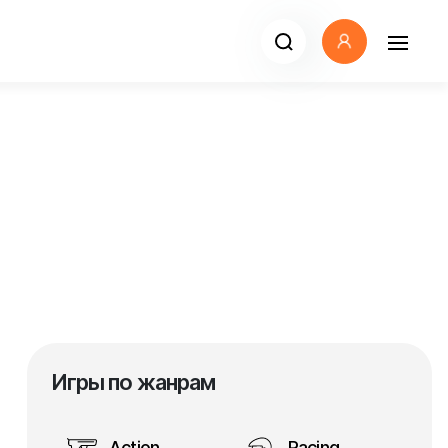
Игры по жанрам
Action
Racing