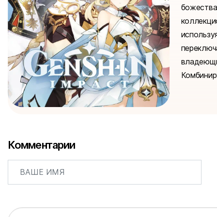
божеств
коллекц
использу
переклю
владеющ
Комбиниру
Комментарии