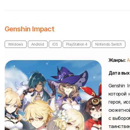
Genshin Impact
Windows
Android
iOS
PlayStation 4
Nintendo Switch
Жанры:
A
Дата вых
Genshin 
которой 
героя, и
сюжетной
с выборо
таинств