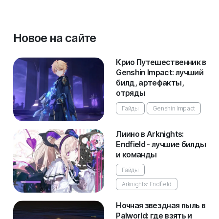
Новое на сайте
Крио Путешественник в
Genshin Impact: лучший
билд, артефакты,
отряды
Гайды
Genshin Impact
Лиино в Arknights:
Endfield - лучшие билды
и команды
Гайды
Arknights: Endfield
Ночная звездная пыль в
Palworld: где взять и