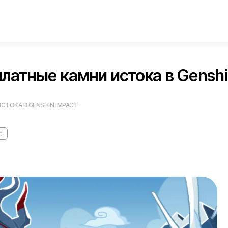
латные камни истока в Genshi
СТОКА В GENSHIN IMPACT
t