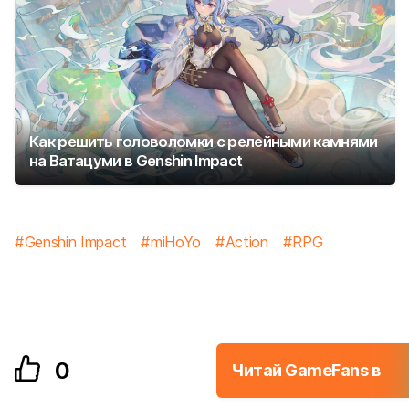
Как решить головоломки с релейными камнями
на Ватацуми в Genshin Impact
Genshin Impact
miHoYo
Action
RPG
0
Читай GameFans в