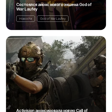
Состоялся анонс нового экшена God of
War Laufey
Новости
God of War Laufey
Activision анонсировала новую Call of