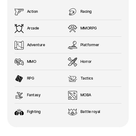
Action
Racing
Arcade
MMORPG
Adventure
Platformer
MMO
Horror
RPG
Tactics
Fantasy
MOBA
Fighting
Battle royal