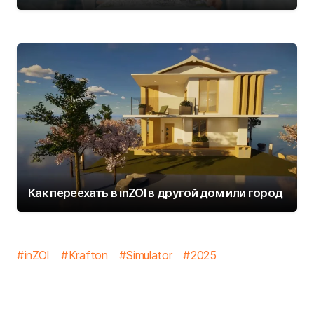
Как переехать в inZOI в другой дом или город
inZOI
Krafton
Simulator
2025