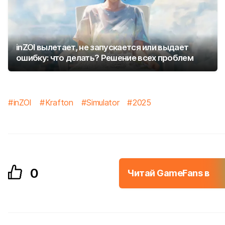
inZOI вылетает, не запускается или выдает
ошибку: что делать? Решение всех проблем
inZOI
Krafton
Simulator
2025
0
Читай GameFans в