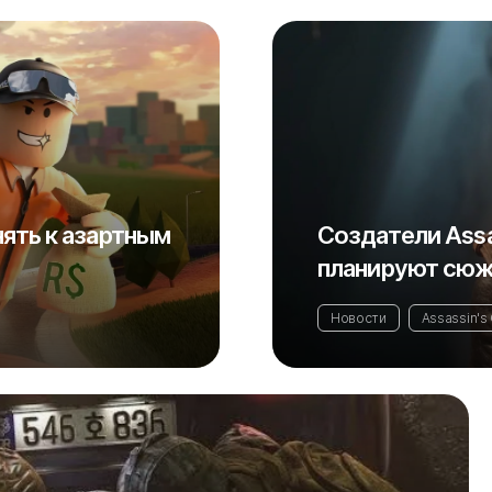
нять к азартным
Создатели Assas
планируют сюж
Новости
Assassin's