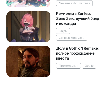
Neverness to Everness
Ремиэлла в Zenless
Zone Zero: лучший билд
и команды
Гайды
Zenless Zone Zero
Доля в Gothic 1 Remake:
полное прохождение
квеста
Прохождения
Gothic