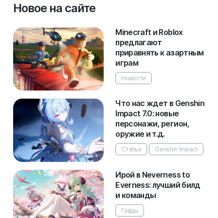
Новое на сайте
Minecraft и Roblox
предлагают
приравнять к азартным
играм
Новости
Что нас ждет в Genshin
Impact 7.0: новые
персонажи, регион,
оружие и т.д.
Статьи
Genshin Impact
Ирой в Neverness to
Everness: лучший билд
и команды
Гайды