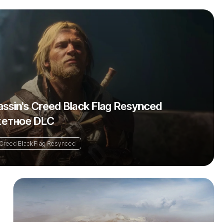
sin's Creed Black Flag Resynced
етное DLC
 Creed Black Flag Resynced