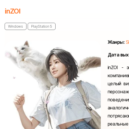
inZOI
Windows
PlayStation 5
Жанры:
S
Дата вых
inZOI - 
компание
целый ви
персонаж
поведен
аналоги
потряса
реальные