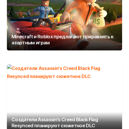
Minecraft и Roblox предлагают приравнять к
азартным играм
Создатели Assassin's Creed Black Flag
Resynced планируют сюжетное DLC