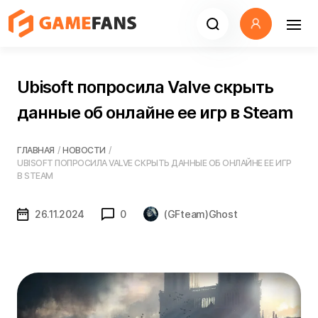
Ubisoft попросила Valve скрыть
данные об онлайне ее игр в Steam
ГЛАВНАЯ
/
НОВОСТИ
/
UBISOFT ПОПРОСИЛА VALVE СКРЫТЬ ДАННЫЕ ОБ ОНЛАЙНЕ ЕЕ ИГР
В STEAM
26.11.2024
0
(GFteam)Ghost