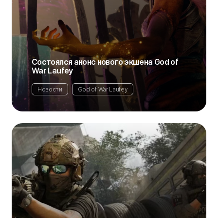
Состоялся анонс нового экшена God of
War Laufey
Новости
God of War Laufey