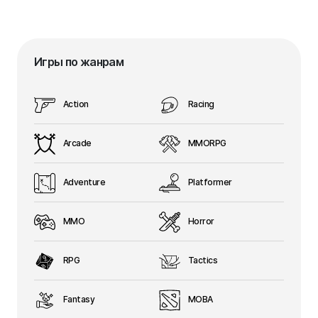
Игры по жанрам
Action
Racing
Arcade
MMORPG
Adventure
Platformer
MMO
Horror
RPG
Tactics
Fantasy
MOBA