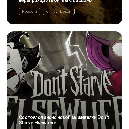
перепроходить битвы с боссами
Новости
Crimson Desert
Состоялся анонс новой выживалки Don't
Starve Elsewhere