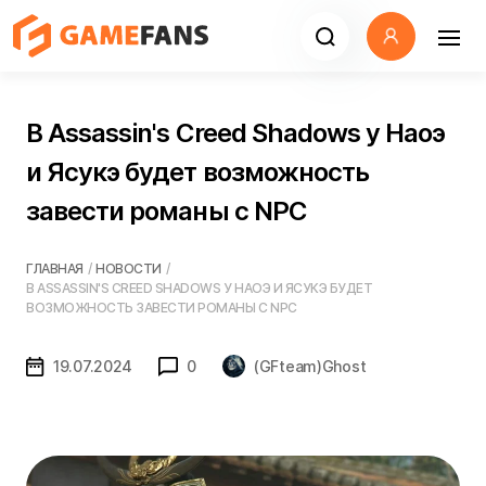
В Assassin's Creed Shadows у Наоэ
и Ясукэ будет возможность
завести романы с NPC
ГЛАВНАЯ
/
НОВОСТИ
/
В ASSASSIN'S CREED SHADOWS У НАОЭ И ЯСУКЭ БУДЕТ
ВОЗМОЖНОСТЬ ЗАВЕСТИ РОМАНЫ С NPC
19.07.2024
0
(GFteam)Ghost