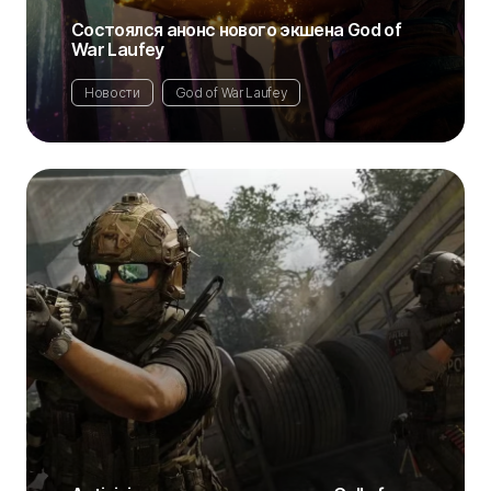
Состоялся анонс нового экшена God of
War Laufey
Новости
God of War Laufey