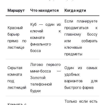
Маршрут
Что находится
Когда идти
Если планируете
Куб — один из
Красный
продвигаться к
ключей к
барьер
главному боссу
комнате
прямо по
или собирать
финального
лестнице
ключевые
босса
предметы
Логово первого
Скрытая
Один из самых
мини-босса —
комната
удобных
Золотой
под
вариантов для
телефонной
лестницей
быстрого фарма
будки
Только если есть
Комната с