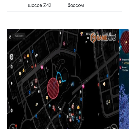
шоссе Z42
боссом