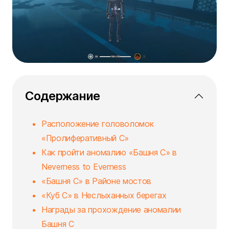
Содержание
Расположение головоломок
«Пролиферативный С»
Как пройти аномалию «Башня С» в
Neverness to Everness
«Башня С» в Районе мостов
«Куб С» в Неслыханных берегах
Награды за прохождение аномалии
Башня С