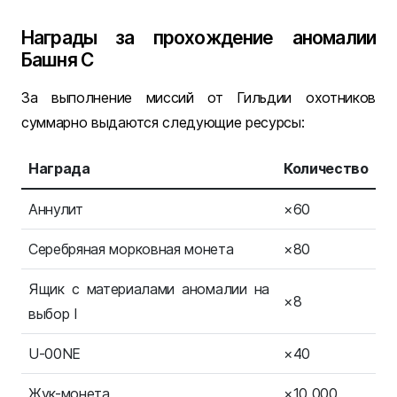
Награды за прохождение аномалии
Башня С
За выполнение миссий от Гильдии охотников
суммарно выдаются следующие ресурсы:
Награда
Количество
Аннулит
×60
Серебряная морковная монета
×80
Ящик с материалами аномалии на
×8
выбор I
U-00NE
×40
Жук-монета
×10 000