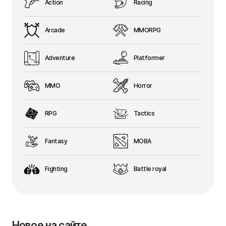
Action
Racing
Arcade
MMORPG
Adventure
Platformer
MMO
Horror
RPG
Tactics
Fantasy
MOBA
Fighting
Battle royal
Новое на сайте