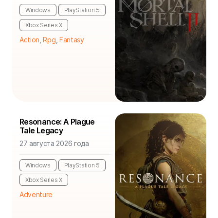
Windows
PlayStation 5
Xbox Series X
Action
,
Rpg
,
Fantasy
Resonance: A Plague
Tale Legacy
27 августа 2026 года
Windows
PlayStation 5
Xbox Series X
Adventure