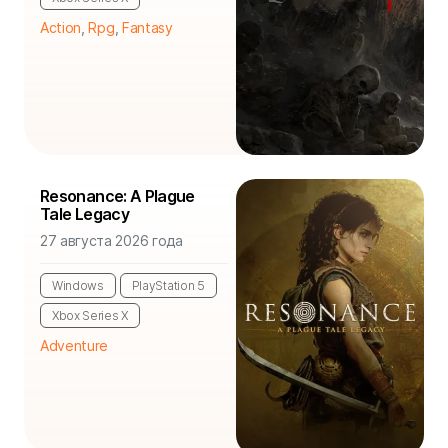
Action
,
Rpg
,
Fantasy
Resonance: A Plague
Tale Legacy
27 августа 2026 года
Windows
PlayStation 5
Xbox Series X
Adventure