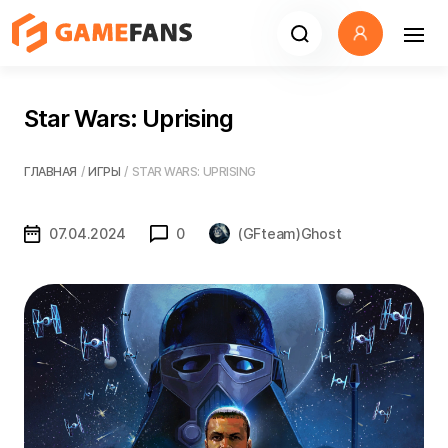
Star Wars: Uprising
ГЛАВНАЯ
/
ИГРЫ
/
STAR WARS: UPRISING
07.04.2024
0
(GFteam)Ghost