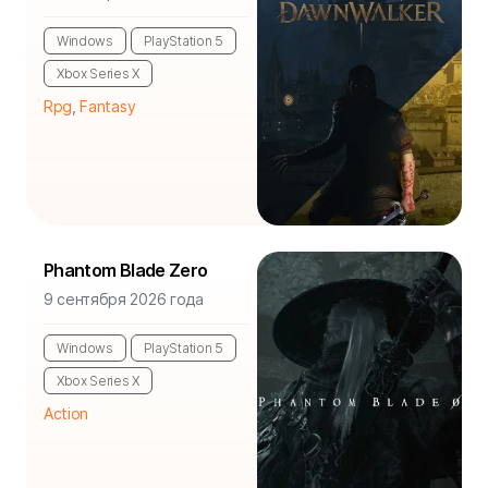
Windows
PlayStation 5
Xbox Series X
Rpg
,
Fantasy
Phantom Blade Zero
9 сентября 2026 года
Windows
PlayStation 5
Xbox Series X
Action