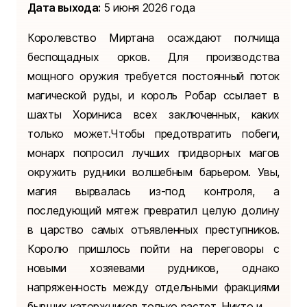
Дата выхода:
5 июня 2026 года
Королевство Миртана осаждают полчища
беспощадных орков. Для производства
мощного оружия требуется постоянный поток
магической руды, и король Робар ссылает в
шахты Хориниса всех заключенных, каких
только может.Чтобы предотвратить побеги,
монарх попросил лучших придворных магов
окружить рудники волшебным барьером. Увы,
магия вырвалась из-под контроля, а
последующий мятеж превратил целую долину
в царство самых отъявленных преступников.
Королю пришлось пойти на переговоры с
новыми хозяевами рудников, однако
напряженность между отдельными фракциями
бывших каторжников только растет. Никто и ...