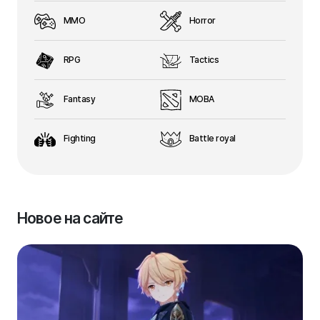
MMO
Horror
RPG
Tactics
Fantasy
MOBA
Fighting
Battle royal
Новое на сайте