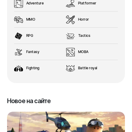
Adventure
Platformer
MMO
Horror
RPG
Tactics
Fantasy
MOBA
Fighting
Battle royal
Новое на сайте