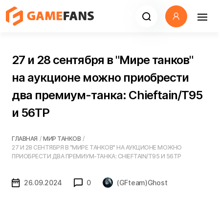
27 и 28 сентября в "Мире танков"
на аукционе можно приобрести
два премиум-танка: Chieftain/T95
и 56TP
ГЛАВНАЯ
/
МИР ТАНКОВ
/
27 И 28 СЕНТЯБРЯ В "МИРЕ ТАНКОВ" НА АУКЦИОНЕ МОЖНО
ПРИОБРЕСТИ ДВА ПРЕМИУМ-ТАНКА: CHIEFTAIN/T95 И 56TP
26.09.2024
0
(GFteam)Ghost