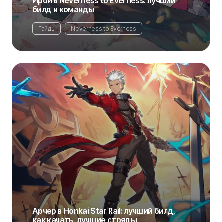
Ирой в Neverness to Everness: лучший
билд и команды
Гайды
Neverness to Everness
Арчер в Honkai Star Rail: лучший билд,
как качать, лучшие отряды