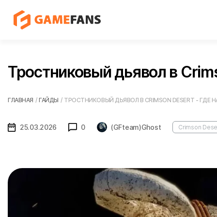
Тростниковый дьявол в Crims
ГЛАВНАЯ
/
ГАЙДЫ
/
ТРОСТНИКОВЫЙ ДЬЯВОЛ В CRIMSON DESERT - ГДЕ Н
25.03.2026
0
(GFteam)Ghost
Crimson Dese