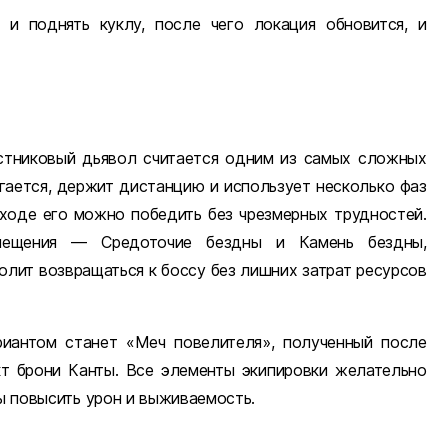
и поднять куклу, после чего локация обновится, и
стниковый дьявол считается одним из самых сложных
игается, держит дистанцию и использует несколько фаз
дходе его можно победить без чрезмерных трудностей.
мещения — Средоточие бездны и Камень бездны,
олит возвращаться к боссу без лишних затрат ресурсов
иантом станет «Меч повелителя», полученный после
т брони Канты. Все элементы экипировки желательно
бы повысить урон и выживаемость.