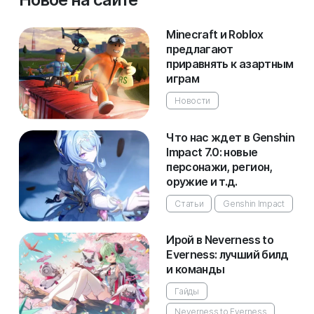
Minecraft и Roblox
предлагают
приравнять к азартным
играм
Новости
Что нас ждет в Genshin
Impact 7.0: новые
персонажи, регион,
оружие и т.д.
Статьи
Genshin Impact
Ирой в Neverness to
Everness: лучший билд
и команды
Гайды
Neverness to Everness