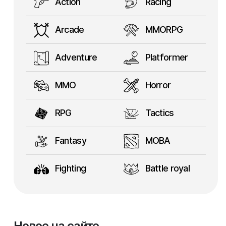
Action
Racing
Arcade
MMORPG
Adventure
Platformer
MMO
Horror
RPG
Tactics
Fantasy
MOBA
Fighting
Battle royal
Новое на сайте