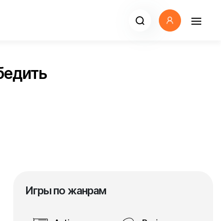
обедить
Игры по жанрам