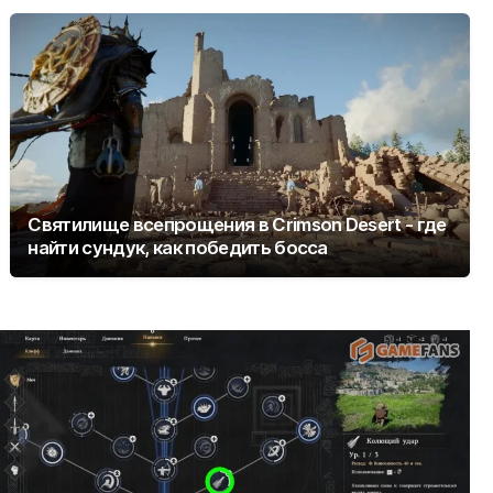
Святилище всепрощения в Crimson Desert - где
найти сундук, как победить босса