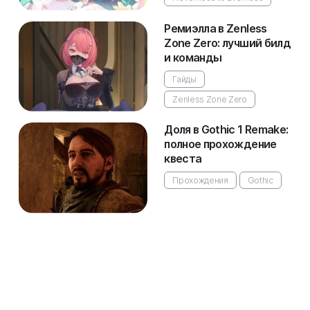
Ремиэлла в Zenless
Zone Zero: лучший билд
и команды
Гайды
Zenless Zone Zero
Доля в Gothic 1 Remake:
полное прохождение
квеста
Прохождения
Gothic